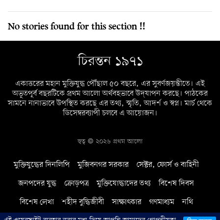
No stories found for this section !!
চিরন্তন ১৯৭১
একাত্তরের মহান মুক্তিযুদ্ধ পৌঁছাল ৫০ বছরে, এর সুবর্ণজয়ন্তীতে। এই
অভূতপূর্ব বছরটিকে প্রথম আলো অর্থবহভাবে উদ্‌যাপন করছে। পাঠকের
সামনে নানাভাবে উপস্থিত করছে এর তথ্য, স্মৃতি, আদর্শ ও স্বপ্ন। মার্চ থেকে
ডিসেম্বরব্যাপী চলবে এ আয়োজন।
স্বত্ব © ২০২৬ প্রথম আলো
মুক্তিযুদ্ধের দিনলিপি
মুজিবনগর সরকার
সেক্টর, ফোর্স ও বাহিনী
জনপদের যুদ্ধ
ক্রোড়পত্র
মুক্তিযোদ্ধাদের তথ্য
বিশেষ দিবস
বিশেষ লেখা
শহীদ বুদ্ধিজীবী
সাক্ষাৎকার
গণমাধ্যম
নথি