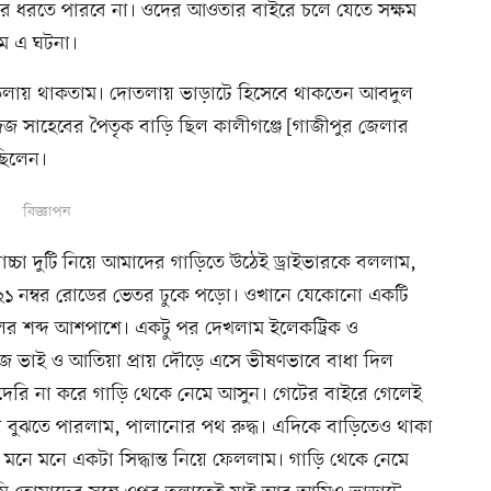
াঁদের ধরতে পারবে না। ওদের আওতার বাইরে চলে যেতে সক্ষম 
লাম এ ঘটনা।
লায় থাকতাম। দোতলায় ভাড়াটে হিসেবে থাকতেন আবদুল 
জ সাহেবের পৈতৃক বাড়ি ছিল কালীগঞ্জে [গাজীপুর জেলার 
ছিলেন।
বিজ্ঞাপন
াচ্চা দুটি নিয়ে আমাদের গাড়িতে উঠেই ড্রাইভারকে বললাম, 
 ২১ নম্বর রোডের ভেতর ঢুকে পড়ো। ওখানে যেকোনো একটি 
র শব্দ আশপাশে। একটু পর দেখলাম ইলেকট্রিক ও 
ভাই ও আতিয়া প্রায় দৌড়ে এসে ভীষণভাবে বাধা দিল 
 দেরি না করে গাড়ি থেকে নেমে আসুন। গেটের বাইরে গেলেই 
লে বুঝতে পারলাম, পালানোর পথ রুদ্ধ। এদিকে বাড়িতেও থাকা 
। মনে মনে একটা সিদ্ধান্ত নিয়ে ফেললাম। গাড়ি থেকে নেমে 