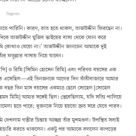
েকে নিরাপদ আশ্রয়ে চলেও যাচ্ছিলেন।
বিজ্ঞাপন
বাড়াতে পারিনি। কারণ, রাত হতে থাকল, তাজউদ্দীন ফিরছেন না। 
দিকে তাজউদ্দীন মুজিব ভাইয়ের বাসা থেকে ফোন করে 
ুমি কোথাও যেয়ো না।’ তাজউদ্দীন জানতেন আমাকে দুই 
াঁর ফতুল্লার বাসায় নিয়ে যাবেন।
পি] ও রিমি [সিমিন হোসেন রিমি] এবং পরিণত বয়সের এক 
াতে এসেছিল—এই তিনজনকে আগের দিন তাঁতীবাজারে আমার 
ক বছর তিন মাস বয়সের একমাত্র ছেলে সোহেল [সোহেল 
মদ মিমি] আমার সঙ্গেই ছিল। ভেবেছিলাম, যদি সত্যি পালিয়ে 
মেলা হতে পারে; দুজনকে নিয়ে হয়তো দ্রুত সরে যেতে পারব।
েখলাম গভীর চিন্তায় আচ্ছন্ন তাঁর মুখমণ্ডল। উপস্থিত সবাই 
পায়চারি করতে থাকলেন। একটু পর আমাকে বললেন কাপড়ের 