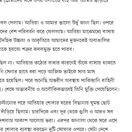
ি তোমাদের সঙ্গে ওপর তলাতেই যাই আর আমিও ভাড়াটে 
বল পেলাম। আতিয়া ও আমার ভালো উর্দু জানা ছিল। ওপরে 
েদের বেশ পরিবর্তন করে ফেললাম। আতিয়া মাঝেমধ্যে বাসায় 
ৈহিক উচ্চতা ও আকৃতিতে আমাদের দুজনকেই অবাঙালির 
কে হয়তো শত্রুর কবলমুক্ত হতে পারব।
িল না। আতিয়ার কঠোর বাধার কারণেই তাঁকে বাসায় থাকতে 
্তানি সেনার হাতে ধরা পড়ে আজিজ ভাইকে সাত মাস 
গ করতে হয়েছিল। পরে শুনেছি অন্তরীণ অবস্থায় পাকিস্তানি বাহিনী 
েছে। শেষে অভাবনীয় ও অলৌকিকভাবেই তিনি মুক্তি পেয়েছিলেন।
টানোর পরে আতিয়ার শোবার ঘরের বিছানায় ঘুমন্ত ছোট 
 দাঁড়িয়ে ছিলাম। চারদিকে এবং দূর থেকে গুলি ও আরও সব 
ে দেখলাম আকাশ আলোয় ভরা। এরপর জানালা থেকে সরে এসে 
োবার ব্যবস্থা করছেন দুটি সোফার ওপরে। সেটা দেখে 