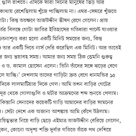
িছু গুলি রাখতে। এদিকে সারা দিনের মানুষের ভিড় আর 
 কোথায় রেখেছিলাম খুঁজে পাচ্ছিলাম না। এঘর–সেঘরে খুঁজতে 
। কিন্তু ততক্ষণে তাজউদ্দীন ভীষণ রেগে গেলেন। প্রায় 
ের বিলম্বে গোটা জাতির ইতিহাসের গতিধারা পাল্টে যাওয়ার 
তনাশূন্য করা হলো একটি মিনিট সময়ের জন্য, কিন্তু 
বেও তার একটি দিতে নার্স দেরি করেছিল এক মিনিট। আর তাতেই 
র জন্য ভয়াবহ সময়। আমার জন্য সময় ঠিক তেমনি গুরুত্ব 
ও ড. কামাল হোসেন এলেন। তিনি তাঁদের সঙ্গে ঝড়ের বেগে 
াচ্ছি।’ দেখলাম তাদের গাড়িটা দ্রুত বেগে ধানমন্ডির ১৫ 
্টো দিকে লালমাটিয়ার দিকে গেল। আমি তখন বাড়ির গেটের 
র থেকে গোলাগুলি ও মর্টার আক্রমণের শব্দ শুনতে পেলাম। 
িত পাকিস্তানি সেনাদের কয়েকটি গাড়ি আমাদের বাড়ির সামনের 
 গেল। সেটা দেখে এক অজানা আশঙ্কায় আমি কেঁপে উঠলাম। 
য়িত্বভার নিয়ে বাড়ি ছেড়ে এইমাত্র তাজউদ্দীন বেরিয়ে গেলেন, 
ন, কোনো অদৃশ্য শক্তি দুর্বার গতিতে তাঁকে পথ দেখিয়ে 