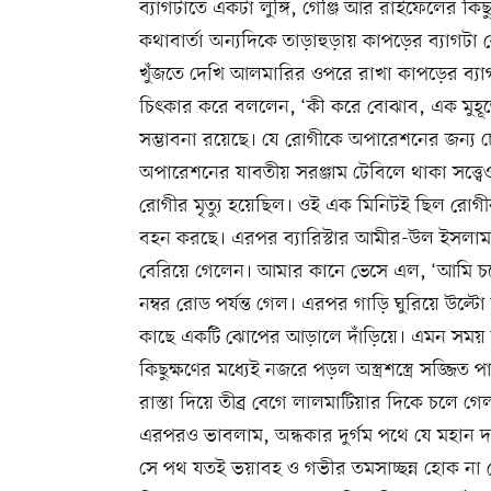
ব্যাগটাতে একটা লুঙ্গি, গেঞ্জি আর রাইফেলের ক
কথাবার্তা অন্যদিকে তাড়াহুড়ায় কাপড়ের ব্যাগটা
খুঁজতে দেখি আলমারির ওপরে রাখা কাপড়ের ব্যাগটা
চিৎকার করে বললেন, ‘কী করে বোঝাব, এক মুহূর্ত
সম্ভাবনা রয়েছে। যে রোগীকে অপারেশনের জন্য চে
অপারেশনের যাবতীয় সরঞ্জাম টেবিলে থাকা সত্ত্
রোগীর মৃত্যু হয়েছিল। ওই এক মিনিটই ছিল রোগী
বহন করছে। এরপর ব্যারিস্টার আমীর-উল ইসলাম 
বেরিয়ে গেলেন। আমার কানে ভেসে এল, ‘আমি চলে য
নম্বর রোড পর্যন্ত গেল। এরপর গাড়ি ঘুরিয়ে উল
কাছে একটি ঝোপের আড়ালে দাঁড়িয়ে। এমন সময় দূ
কিছুক্ষণের মধ্যেই নজরে পড়ল অস্ত্রশস্ত্রে সজ্জ
রাস্তা দিয়ে তীব্র বেগে লালমাটিয়ার দিকে চলে
এরপরও ভাবলাম, অন্ধকার দুর্গম পথে যে মহান দা
সে পথ যতই ভয়াবহ ও গভীর তমসাচ্ছন্ন হোক না কে