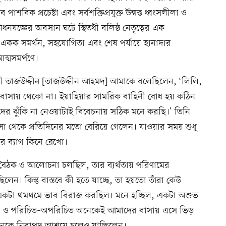
ব পাশবিক প্রচেষ্টা এবং সর্বশক্তিপ্রযুক্ত উন্মত্ত ধ্বংসলীলা ও 
িধনযজ্ঞের অবসান ঘটে স্থিতধী বলিষ্ঠ নেতৃত্বের এক 
র একক সমর্থন, সহযোগিতা এবং শেষ পর্যায়ে হানাদার 
ত্মসমর্পণে।
মী তাজউদ্দীন [তাজউদ্দীন আহমদ] আমাকে বলেছিলেন, ‘লিলি, 
াসায় থেকো না। ইয়াহিয়ার সামরিক বাহিনী বোধ হয় কঠিন 
র ঝুঁকি না নেওয়াটাই বিবেচনায় সঠিক মনে করছি।’ তিনি 
 থেকে প্রতিদিনের মতো বেরিয়ে গেলেন। যাওয়ার সময় শুধু 
 ব্যাগ কিনে রেখো।
 বৈঠক ও আলোচনা চলছিল, তার ব্যর্থতায় পরিণামের 
েন। কিন্তু বাস্তবে কী হতে যাচ্ছে, তা হয়তো তাঁরা কেউ 
কটা থমথমে ভাব বিরাজ করছিল। মনে হচ্ছিল, একটা অশুভ 
বান্ধব ও পরিচিত–অপরিচিত অনেকেই আমাদের বাসায় এসে ভিড় 