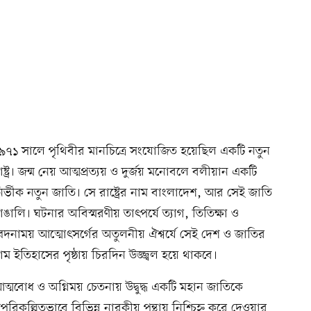
৯৭১ সালে পৃথিবীর মানচিত্রে সংযোজিত হয়েছিল একটি নতুন 
াষ্ট্র। জন্ম নেয় আত্মপ্রত্যয় ও দুর্জয় মনোবলে বলীয়ান একটি 
ির্ভীক নতুন জাতি। সে রাষ্ট্রের নাম বাংলাদেশ, আর সেই জাতি 
াঙালি। ঘটনার অবিস্মরণীয় তাৎপর্যে ত্যাগ, তিতিক্ষা ও 
েদনাময় আত্মোৎসর্গের অতুলনীয় ঐশ্বর্যে সেই দেশ ও জাতির 
াম ইতিহাসের পৃষ্ঠায় চিরদিন উজ্জ্বল হয়ে থাকবে।
ত্মবোধ ও অগ্নিময় চেতনায় উদ্বুদ্ধ একটি মহান জাতিকে 
ুপরিকল্পিতভাবে বিভিন্ন নারকীয় পন্থায় নিশ্চিহ্ন করে দেওয়ার 