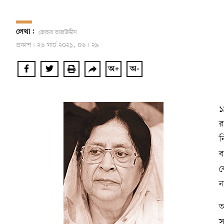
লেখা:
জোহরা তাজউদ্দীন
প্রকাশ: ২৬ মার্চ ২০২১, ০৬: ২৯
১
র
ন
ব
ব
ন
আ
স