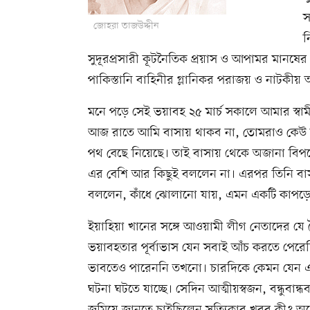
স
জোহরা তাজউদ্দীন
ন
সুদূরপ্রসারী কূটনৈতিক প্রয়াস ও আপামর মানষে
পাকিস্তানি বাহিনীর গ্লানিকর পরাজয় ও নাটকীয় আ
মনে পড়ে সেই ভয়াবহ ২৫ মার্চ সকালে আমার স্বা
আজ রাতে আমি বাসায় থাকব না, তোমরাও কেউ ব
পথ বেছে নিয়েছে। তাই বাসায় থেকে অজানা বিপদে
এর বেশি আর কিছুই বললেন না। এরপর তিনি বাসা
বললেন, কাঁধে ঝোলানো যায়, এমন একটি কাপড়ের
ইয়াহিয়া খানের সঙ্গে আওয়ামী লীগ নেতাদের যে
ভয়াবহতার পূর্বাভাস যেন সবাই আঁচ করতে পেরেছিল
ভাবতেও পারেননি তখনো। চারদিকে কেমন যেন এ
ঘটনা ঘটতে যাচ্ছে। সেদিন আত্মীয়স্বজন, বন্ধু