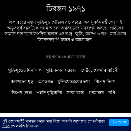
চিরন্তন ১৯৭১
একাত্তরের মহান মুক্তিযুদ্ধ পৌঁছাল ৫০ বছরে, এর সুবর্ণজয়ন্তীতে। এই
অভূতপূর্ব বছরটিকে প্রথম আলো অর্থবহভাবে উদ্‌যাপন করছে। পাঠকের
সামনে নানাভাবে উপস্থিত করছে এর তথ্য, স্মৃতি, আদর্শ ও স্বপ্ন। মার্চ থেকে
ডিসেম্বরব্যাপী চলবে এ আয়োজন।
স্বত্ব © ২০২৬ প্রথম আলো
মুক্তিযুদ্ধের দিনলিপি
মুজিবনগর সরকার
সেক্টর, ফোর্স ও বাহিনী
জনপদের যুদ্ধ
ক্রোড়পত্র
মুক্তিযোদ্ধাদের তথ্য
বিশেষ দিবস
বিশেষ লেখা
শহীদ বুদ্ধিজীবী
সাক্ষাৎকার
গণমাধ্যম
নথি
এই ওয়েবসাইট ব্যবহার করার মধ্য দিয়ে আপনি আমাদের
গোপনীয়তা
ঠিক আছে
নীতি
তে সম্মতি দিয়েছেন