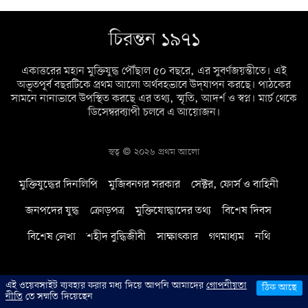
চিরন্তন ১৯৭১
একাত্তরের মহান মুক্তিযুদ্ধ পৌঁছাল ৫০ বছরে, এর সুবর্ণজয়ন্তীতে। এই
অভূতপূর্ব বছরটিকে প্রথম আলো অর্থবহভাবে উদ্‌যাপন করছে। পাঠকের
সামনে নানাভাবে উপস্থিত করছে এর তথ্য, স্মৃতি, আদর্শ ও স্বপ্ন। মার্চ থেকে
ডিসেম্বরব্যাপী চলবে এ আয়োজন।
স্বত্ব © ২০২৬ প্রথম আলো
মুক্তিযুদ্ধের দিনলিপি
মুজিবনগর সরকার
সেক্টর, ফোর্স ও বাহিনী
জনপদের যুদ্ধ
ক্রোড়পত্র
মুক্তিযোদ্ধাদের তথ্য
বিশেষ দিবস
বিশেষ লেখা
শহীদ বুদ্ধিজীবী
সাক্ষাৎকার
গণমাধ্যম
নথি
এই ওয়েবসাইট ব্যবহার করার মধ্য দিয়ে আপনি আমাদের
গোপনীয়তা
ঠিক আছে
নীতি
তে সম্মতি দিয়েছেন