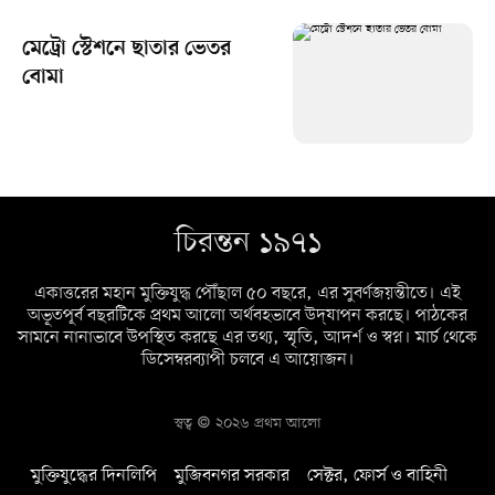
মেট্রো স্টেশনে ছাতার ভেতর
বোমা
চিরন্তন ১৯৭১
একাত্তরের মহান মুক্তিযুদ্ধ পৌঁছাল ৫০ বছরে, এর সুবর্ণজয়ন্তীতে। এই
অভূতপূর্ব বছরটিকে প্রথম আলো অর্থবহভাবে উদ্‌যাপন করছে। পাঠকের
সামনে নানাভাবে উপস্থিত করছে এর তথ্য, স্মৃতি, আদর্শ ও স্বপ্ন। মার্চ থেকে
ডিসেম্বরব্যাপী চলবে এ আয়োজন।
স্বত্ব © ২০২৬ প্রথম আলো
মুক্তিযুদ্ধের দিনলিপি
মুজিবনগর সরকার
সেক্টর, ফোর্স ও বাহিনী