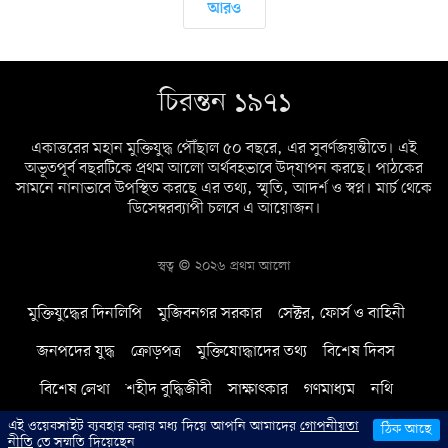
আরও
চিরন্তন ১৯৭১
একাত্তরের মহান মুক্তিযুদ্ধ পৌঁছাল ৫০ বছরে, এর সুবর্ণজয়ন্তীতে। এই
অভূতপূর্ব বছরটিকে প্রথম আলো অর্থবহভাবে উদ্‌যাপন করছে। পাঠকের
সামনে নানাভাবে উপস্থিত করছে এর তথ্য, স্মৃতি, আদর্শ ও স্বপ্ন। মার্চ থেকে
ডিসেম্বরব্যাপী চলবে এ আয়োজন।
স্বত্ব © ২০২৬ প্রথম আলো
মুক্তিযুদ্ধের দিনলিপি
মুজিবনগর সরকার
সেক্টর, ফোর্স ও বাহিনী
জনপদের যুদ্ধ
ক্রোড়পত্র
মুক্তিযোদ্ধাদের তথ্য
বিশেষ দিবস
বিশেষ লেখা
শহীদ বুদ্ধিজীবী
সাক্ষাৎকার
গণমাধ্যম
নথি
এই ওয়েবসাইট ব্যবহার করার মধ্য দিয়ে আপনি আমাদের
গোপনীয়তা
ঠিক আছে
নীতি
তে সম্মতি দিয়েছেন