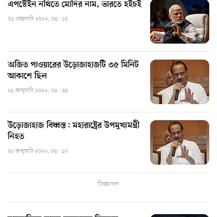
এপস্টেইন নথিতে মোদির নাম, ভারতে হইচই
০১ ফেব্রুয়ারি ২০২৬, ০৪: ১৫
অজিত পাওয়ারের উড়োজাহাজটি ৩৫ মিনিট
আকাশে ছিল
২৮ জানুয়ারি ২০২৬, ০৮: ৪৪
উড়োজাহাজ বিধ্বস্ত: মহারাষ্ট্রের উপমুখ্যমন্ত্রী
নিহত
২৮ জানুয়ারি ২০২৬, ০৫: ১০
বিজ্ঞাপন