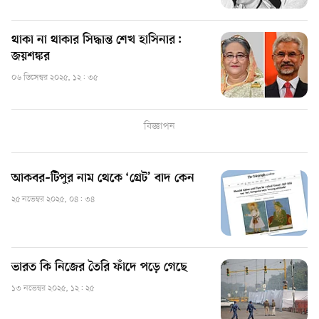
থাকা না থাকার সিদ্ধান্ত শেখ হাসিনার:
জয়শঙ্কর
০৬ ডিসেম্বর ২০২৫, ১২: ৩৫
বিজ্ঞাপন
আকবর–টিপুর নাম থেকে ‘গ্রেট’ বাদ কেন
২৫ নভেম্বর ২০২৫, ০৪: ৩৪
ভারত কি নিজের তৈরি ফাঁদে পড়ে গেছে
১৩ নভেম্বর ২০২৫, ১২: ২৫