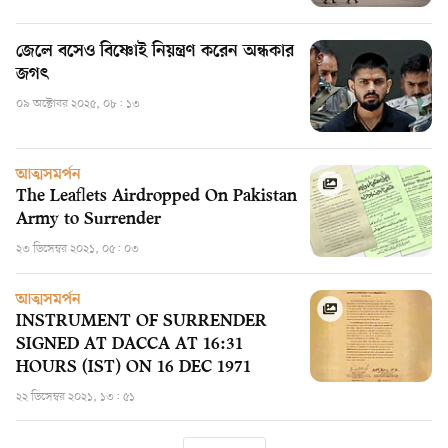
জেলে বসেও বিষ্ণোই নিয়ন্ত্রণ করেন অন্ধকার
জগৎ
০৯ অক্টোবর ২০২৫, ০৮: ১৩
আত্মসমর্পন
The Leaflets Airdropped On Pakistan
Army to Surrender
২৩ ডিসেম্বর ২০২১, ০৫: ০৩
আত্মসমর্পন
INSTRUMENT OF SURRENDER
SIGNED AT DACCA AT 16:31
HOURS (IST) ON 16 DEC 1971
২২ ডিসেম্বর ২০২১, ১৩: ৫১