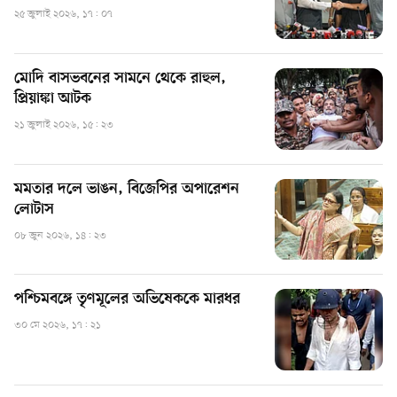
২৫ জুলাই ২০২৬, ১৭: ০৭
মোদি বাসভবনের সামনে থেকে রাহুল,
প্রিয়াঙ্কা আটক
২১ জুলাই ২০২৬, ১৫: ২৩
মমতার দলে ভাঙন, বিজেপির অপারেশন
লোটাস
০৮ জুন ২০২৬, ১৪: ২৩
পশ্চিমবঙ্গে তৃণমূলের অভিষেককে মারধর
৩০ মে ২০২৬, ১৭: ২১