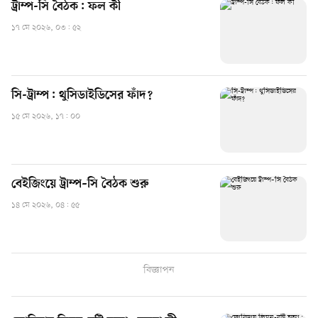
ট্রাম্প-সি বৈঠক: ফল কী
১৭ মে ২০২৬, ০৩: ৫২
সি-ট্রাম্প: থুসিডাইডিসের ফাঁদ?
১৫ মে ২০২৬, ১৭: ০০
বেইজিংয়ে ট্রাম্প–সি বৈঠক শুরু
১৪ মে ২০২৬, ০৪: ৫৫
বিজ্ঞাপন