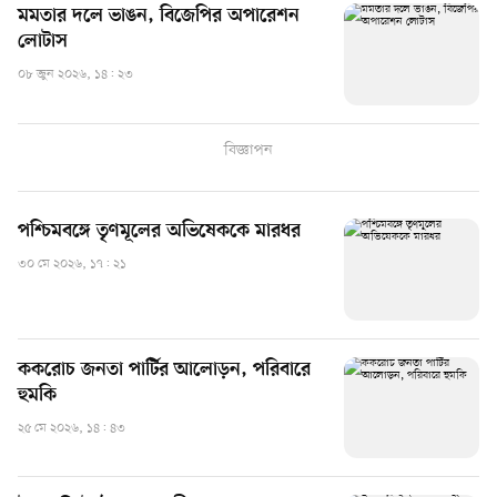
মমতার দলে ভাঙন, বিজেপির অপারেশন
লোটাস
০৮ জুন ২০২৬, ১৪: ২৩
বিজ্ঞাপন
পশ্চিমবঙ্গে তৃণমূলের অভিষেককে মারধর
৩০ মে ২০২৬, ১৭: ২১
ককরোচ জনতা পার্টির আলোড়ন, পরিবারে
হুমকি
২৫ মে ২০২৬, ১৪: ৪৩