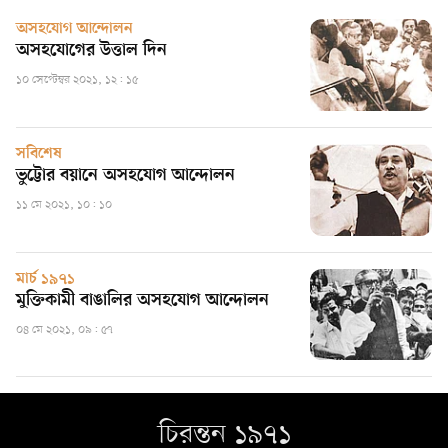
অসহযোগ আন্দোলন
অসহযোগের উত্তাল দিন
১০ সেপ্টেম্বর ২০২১, ১২: ১৫
সবিশেষ
ভুট্টোর বয়ানে অসহযোগ আন্দোলন
১১ মে ২০২১, ১০: ১০
মার্চ ১৯৭১
মুক্তিকামী বাঙালির অসহযোগ আন্দোলন
০৪ মে ২০২১, ০৯: ৫৭
চিরন্তন ১৯৭১