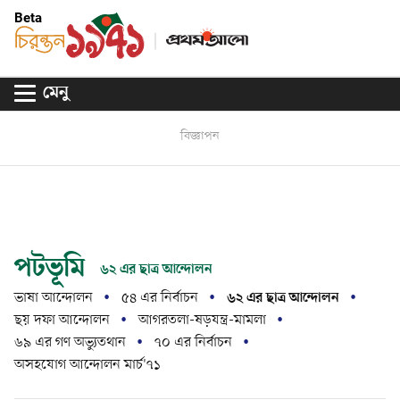
Beta
মেনু
বিজ্ঞাপন
পটভূমি
৬২ এর ছাত্র আন্দোলন
ভাষা আন্দোলন
৫৪ এর নির্বাচন
৬২ এর ছাত্র আন্দোলন
ছয় দফা আন্দোলন
আগরতলা-ষড়যন্ত্র-মামলা
৬৯ এর গণ অভ্যুতথান
৭০ এর নির্বাচন
অসহযোগ আন্দোলন মার্চ'৭১