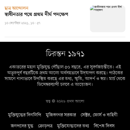
ছাত্র আন্দোলন
স্বাধীনতার পথে প্রথম দীর্ঘ পদক্ষেপ
১০ সেপ্টেম্বর ২০২১, ১০: ৫৭
চিরন্তন ১৯৭১
একাত্তরের মহান মুক্তিযুদ্ধ পৌঁছাল ৫০ বছরে, এর সুবর্ণজয়ন্তীতে। এই
অভূতপূর্ব বছরটিকে প্রথম আলো অর্থবহভাবে উদ্‌যাপন করছে। পাঠকের
সামনে নানাভাবে উপস্থিত করছে এর তথ্য, স্মৃতি, আদর্শ ও স্বপ্ন। মার্চ থেকে
ডিসেম্বরব্যাপী চলবে এ আয়োজন।
স্বত্ব © ২০২৬ প্রথম আলো
মুক্তিযুদ্ধের দিনলিপি
মুজিবনগর সরকার
সেক্টর, ফোর্স ও বাহিনী
জনপদের যুদ্ধ
ক্রোড়পত্র
মুক্তিযোদ্ধাদের তথ্য
বিশেষ দিবস